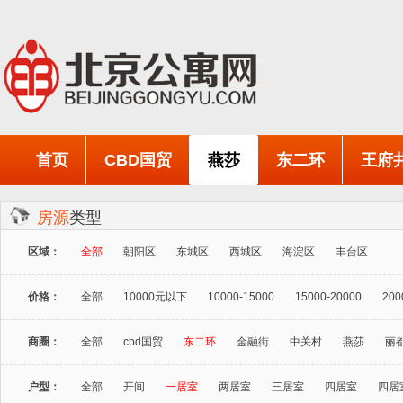
首页
CBD国贸
燕莎
东二环
王府
房源
类型
区域：
全部
朝阳区
东城区
西城区
海淀区
丰台区
价格：
全部
10000元以下
10000-15000
15000-20000
200
商圈：
全部
cbd国贸
东二环
金融街
中关村
燕莎
丽
户型：
全部
开间
一居室
两居室
三居室
四居室
四居