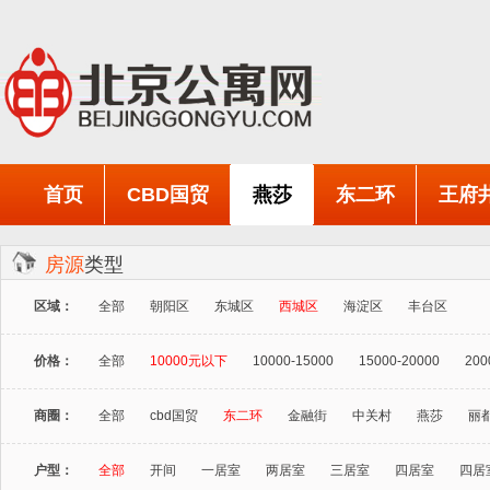
首页
CBD国贸
燕莎
东二环
王府
房源
类型
区域：
全部
朝阳区
东城区
西城区
海淀区
丰台区
价格：
全部
10000元以下
10000-15000
15000-20000
200
商圈：
全部
cbd国贸
东二环
金融街
中关村
燕莎
丽
户型：
全部
开间
一居室
两居室
三居室
四居室
四居