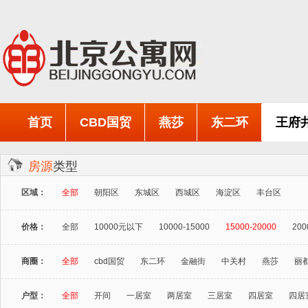
首页
CBD国贸
燕莎
东二环
王府
房源
类型
区域：
全部
朝阳区
东城区
西城区
海淀区
丰台区
价格：
全部
10000元以下
10000-15000
15000-20000
200
商圈：
全部
cbd国贸
东二环
金融街
中关村
燕莎
丽
户型：
全部
开间
一居室
两居室
三居室
四居室
四居