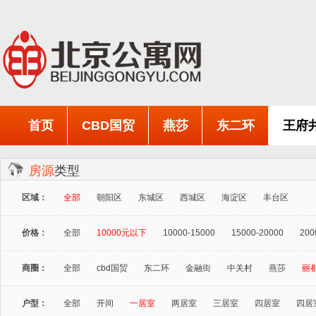
首页
CBD国贸
燕莎
东二环
王府
房源
类型
区域：
全部
朝阳区
东城区
西城区
海淀区
丰台区
价格：
全部
10000元以下
10000-15000
15000-20000
200
商圈：
全部
cbd国贸
东二环
金融街
中关村
燕莎
丽
户型：
全部
开间
一居室
两居室
三居室
四居室
四居