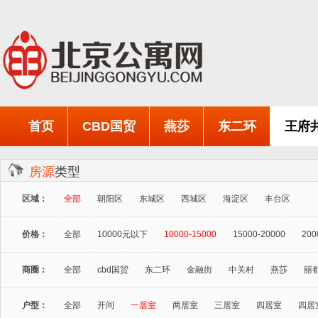
首页
CBD国贸
燕莎
东二环
王府
房源
类型
区域：
全部
朝阳区
东城区
西城区
海淀区
丰台区
价格：
全部
10000元以下
10000-15000
15000-20000
200
商圈：
全部
cbd国贸
东二环
金融街
中关村
燕莎
丽
户型：
全部
开间
一居室
两居室
三居室
四居室
四居