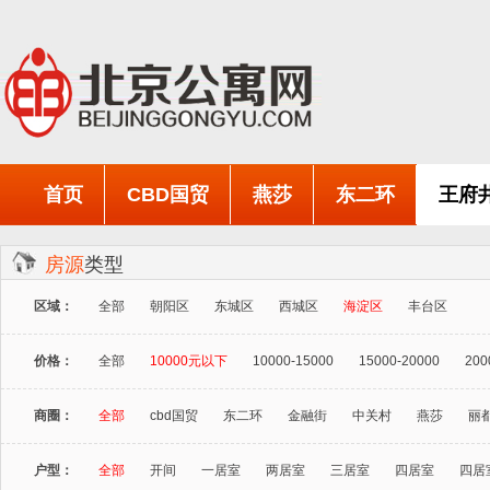
首页
CBD国贸
燕莎
东二环
王府
房源
类型
区域：
全部
朝阳区
东城区
西城区
海淀区
丰台区
价格：
全部
10000元以下
10000-15000
15000-20000
200
商圈：
全部
cbd国贸
东二环
金融街
中关村
燕莎
丽
户型：
全部
开间
一居室
两居室
三居室
四居室
四居