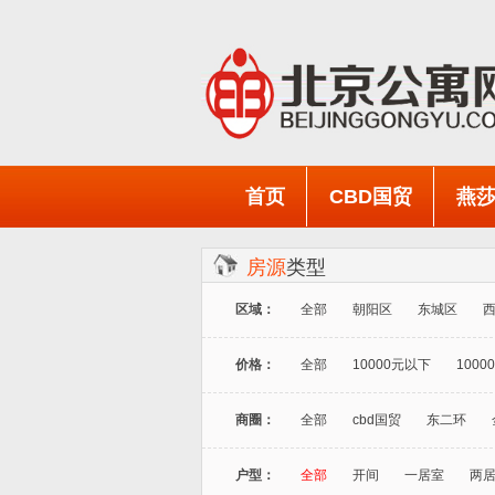
首页
CBD国贸
燕
房源
类型
区域：
全部
朝阳区
东城区
价格：
全部
10000元以下
10000
商圈：
全部
cbd国贸
东二环
户型：
全部
开间
一居室
两