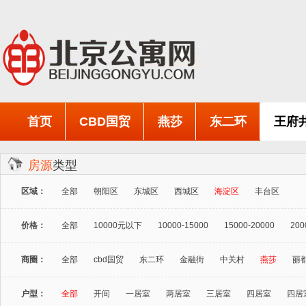
首页
CBD国贸
燕莎
东二环
王府
房源
类型
区域：
全部
朝阳区
东城区
西城区
海淀区
丰台区
价格：
全部
10000元以下
10000-15000
15000-20000
200
商圈：
全部
cbd国贸
东二环
金融街
中关村
燕莎
丽
户型：
全部
开间
一居室
两居室
三居室
四居室
四居