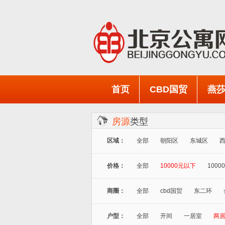
首页
CBD国贸
燕
房源
类型
区域：
全部
朝阳区
东城区
价格：
全部
10000元以下
10000
商圈：
全部
cbd国贸
东二环
户型：
全部
开间
一居室
两