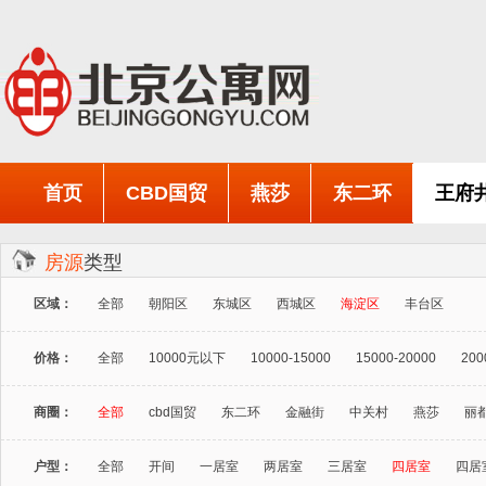
首页
CBD国贸
燕莎
东二环
王府
房源
类型
区域：
全部
朝阳区
东城区
西城区
海淀区
丰台区
价格：
全部
10000元以下
10000-15000
15000-20000
200
商圈：
全部
cbd国贸
东二环
金融街
中关村
燕莎
丽
户型：
全部
开间
一居室
两居室
三居室
四居室
四居